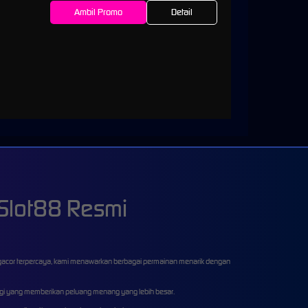
Ambil Promo
Detail
 Slot88 Resmi
 gacor terpercaya, kami menawarkan berbagai permainan menarik dengan
gi yang memberikan peluang menang yang lebih besar.