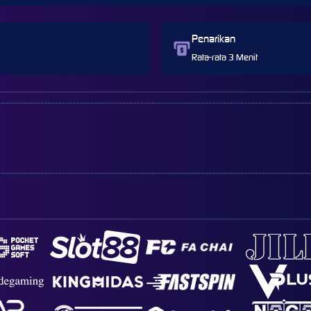
Penarikan
Rata-rata 3 Menit