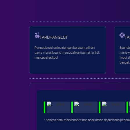
TARUHAN SLOT
TA
Penyedia slot online dengan beragam pilihan
Sportsb
game menarik yang memudahkan pemain untuk
menawar
mencapai jackpot
tinggi,
banyak 
* Selama bank maintenance dan bank offline deposit dan penarik