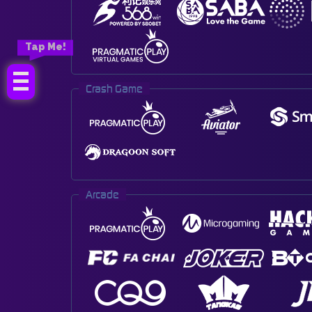
Tap Me!
Crash Game
Arcade