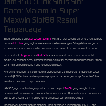
Jam350 : Link Situs Slot
Gacor Malam Ini Super
Maxwin Slot88 Resmi
Terpercaya
Selamat datang di situs
slot gacor malam ini
! JAM350 hadir sebagai pilihan utama bagi para
pecinta
slot online
yang ingin merasakan sensasi kemenangan. Sebagai situs slot gacor
terpercaya, kami menawarkan berbagai permainan menarik dengan jackpot luar biasa.
Bermain di link
slot gacor
resmi
JAM350
memberikan Anda kesempatan emas untuk
meraih kemenangan besar. Kami menghadirkan link slot gacor malam ini dengan RTP tinggi
yang memberikan peluang menang yang lebih besar.
Nikmati kemudahan transaksi melalui metode deposit yang lengkap, termasuk slot gacor
deposit QRIS. Kami memastikan proses yang cepat dan aman, sehingga Anda bisa fokus
menikmati permainan tanpa hambatan.
JAM350 juga bermitra dengan provider ternama seperti
Slot88
, yang menghadirkan
permainan dengan grafis memukau serta bonus melimpah. Dengan beragam pilihan game
di situs slot gacor malam ini, peluang meraih jackpot semakin terbuka lebar.
Jangan lewatkan kesempatan emas ini! Daftar sekarang di link slot gacor JAM350 dan