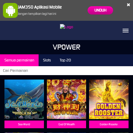
×
JAM350 Aplikasi Mobile
UNDUH
Jangan tampilkan lagi hari ini
VPOWER
Semua permainan
Slots
Top 20
Sea World
God Of Wealth
Golden Rooster