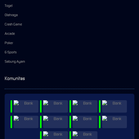
Togel
Olahraga
Crash Game
Arcade
Poker
E-Sports
Sabung Ayam
Komunitas