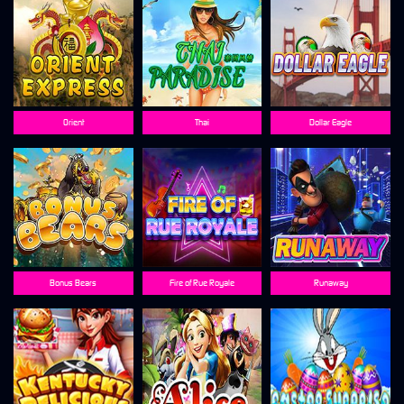
Orient
Thai
Dollar Eagle
Bonus Bears
Fire of Rue Royale
Runaway