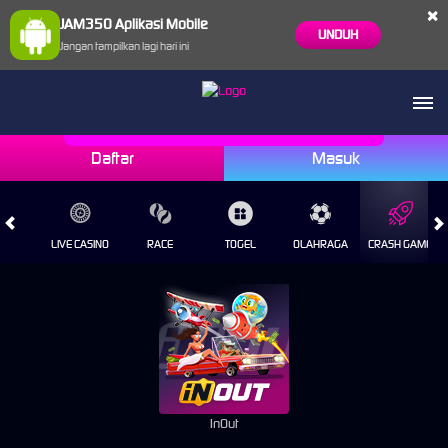
×
JAM350 Aplikasi Mobile
UNDUH
Jangan tampilkan lagi hari ini
hi****50 Berhasil Withdraw Rp 5.000.000,00
Daftar
Masuk
OTS
LIVE CASINO
RACE
TOGEL
OLAHRAGA
CRASH GAME
InOut