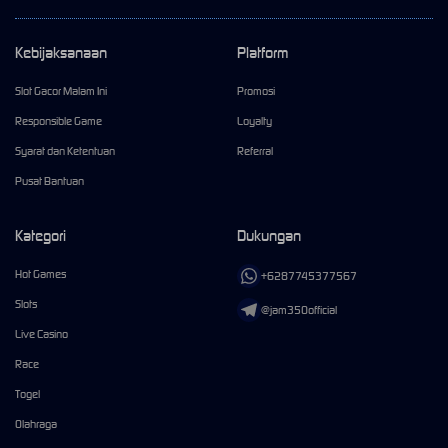
Kebijaksanaan
Platform
Slot Gacor Malam Ini
Promosi
Responsible Game
Loyalty
Syarat dan Ketentuan
Referral
Pusat Bantuan
Kategori
Dukungan
Hot Games
+6287745377567
Slots
@jam350official
Live Casino
Race
Togel
Olahraga