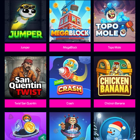
Jumper
MegaBlock
Topo Mole
Twist San Quentin
Crash
Chicken Banana