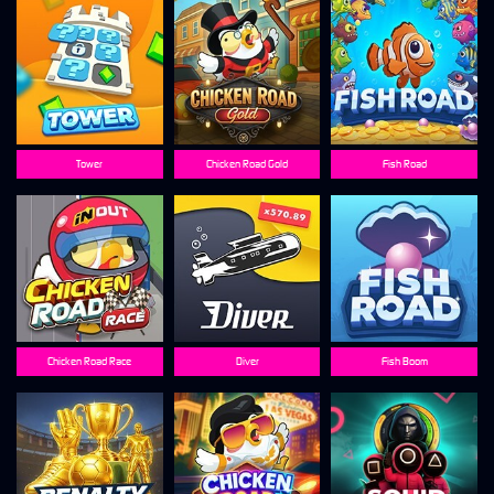
Tower
Chicken Road Gold
Fish Road
Chicken Road Race
Diver
Fish Boom