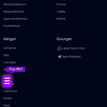
Slot Gacor Malam Ini
Promosi
Responsible Game
Loyalty
Syarat dan Ketentuan
Referral
Pusat Bantuan
Kategori
Dukungan
Hot Games
+6287745377567
Slots
@jam350official
Live Casino
Tap Me!
Race
Togel
Olahraga
Crash Game
Arcade
Poker