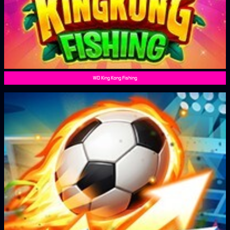
WD King Kong Fishing