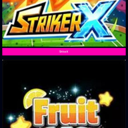
StrikerX