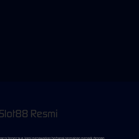
 Slot88 Resmi
 gacor terpercaya, kami menawarkan berbagai permainan menarik dengan