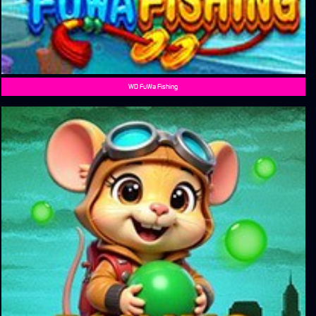
WD FuWa Fishing