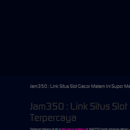
Jam350 : Link Situs Slot Gacor Malam Ini Super 
Jam350 : Link Situs Slo
Terpercaya
Selamat datang di situs
slot gacor malam ini
! JAM350 hadir sebagai pilihan 