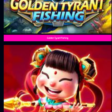
Golden Tyrant Fishing