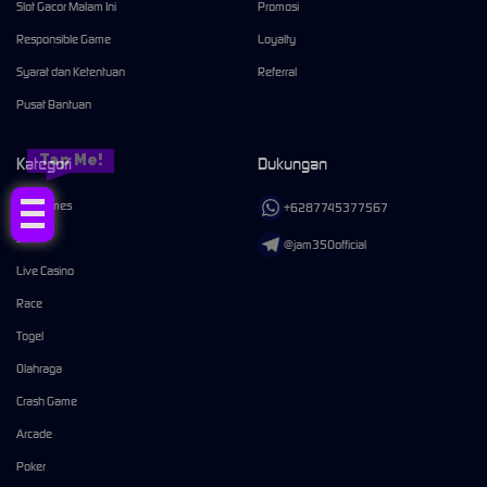
Slot Gacor Malam Ini
Promosi
Responsible Game
Loyalty
Syarat dan Ketentuan
Referral
Pusat Bantuan
Tap Me!
Kategori
Dukungan
Hot Games
+6287745377567
Slots
@jam350official
Live Casino
Race
Togel
Olahraga
Crash Game
Arcade
Poker