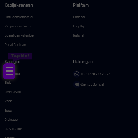
Kebijaksanaan
Platform
Slot Gacor Malam Ini
Promosi
Responsible Game
Loyalty
Syarat dan Ketentuan
Referral
Pusat Bantuan
Tap Me!
Kategori
Dukungan
Hot Games
+6287745377567
Slots
@jam350official
Live Casino
Race
Togel
Olahraga
Crash Game