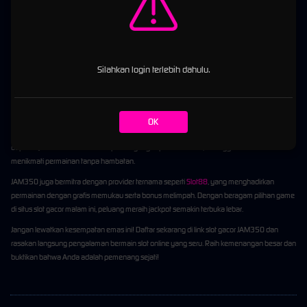
Terpercaya
Selamat datang di situs
slot gacor malam ini
! JAM350 hadir sebagai pilihan utama bagi para
pecinta
slot online
yang ingin merasakan sensasi kemenangan. Sebagai situs slot gacor
terpercaya, kami menawarkan berbagai permainan menarik dengan jackpot luar biasa.
Silahkan login terlebih dahulu.
Bermain di link
slot gacor
resmi
JAM350
memberikan Anda kesempatan emas untuk
meraih kemenangan besar. Kami menghadirkan link slot gacor malam ini dengan RTP tinggi
yang memberikan peluang menang yang lebih besar.
OK
Nikmati kemudahan transaksi melalui metode deposit yang lengkap, termasuk slot gacor
deposit QRIS. Kami memastikan proses yang cepat dan aman, sehingga Anda bisa fokus
menikmati permainan tanpa hambatan.
JAM350 juga bermitra dengan provider ternama seperti
Slot88
, yang menghadirkan
permainan dengan grafis memukau serta bonus melimpah. Dengan beragam pilihan game
di situs slot gacor malam ini, peluang meraih jackpot semakin terbuka lebar.
Jangan lewatkan kesempatan emas ini! Daftar sekarang di link slot gacor JAM350 dan
rasakan langsung pengalaman bermain slot online yang seru. Raih kemenangan besar dan
buktikan bahwa Anda adalah pemenang sejati!