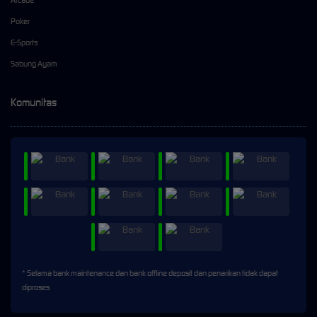
Arcade
Poker
E-Sports
Sabung Ayam
Komunitas
* Selama bank maintenance dan bank offline deposit dan penarikan tidak dapat
diproses