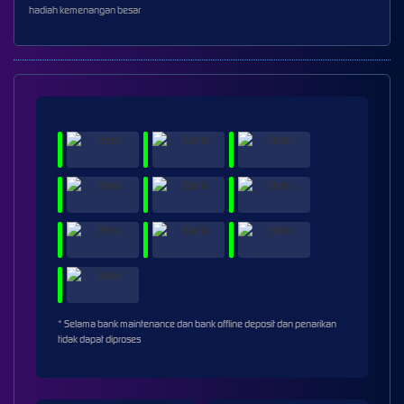
hadiah kemenangan besar
* Selama bank maintenance dan bank offline deposit dan penarikan
tidak dapat diproses