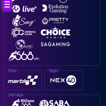
Race
Togel
Olahraga