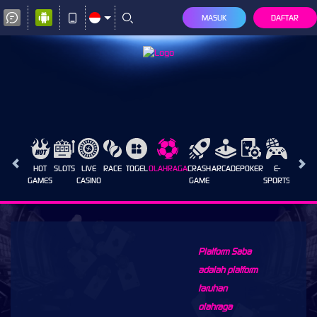
MASUK
DAFTAR
HOT
SLOTS
LIVE
RACE
TOGEL
OLAHRAGA
CRASH
ARCADE
POKER
E-
SABUN
GAMES
CASINO
GAME
SPORTS
AYAM
Platform Saba
adalah platform
taruhan
olahraga