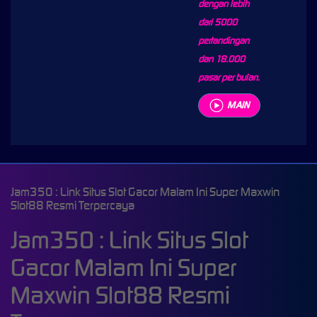
dengan lebih
dari 5000
pertandingan
dan 18.000
pasar per bulan.
MAIN
Jam350 : Link Situs Slot Gacor Malam Ini Super Maxwin
Slot88 Resmi Terpercaya
Jam350 : Link Situs Slot
Gacor Malam Ini Super
Maxwin Slot88 Resmi