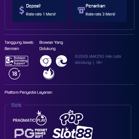
Deposit
Penarikan
Rata-rata 1 Menit
Rata-rata 3 Menit
Tanggung Jawab
Browser Yang
Bermain
Didukung
©2026 JAM350. Hak cipta
dilindungi | 18+
Platform Penyedia Layanan
Slots