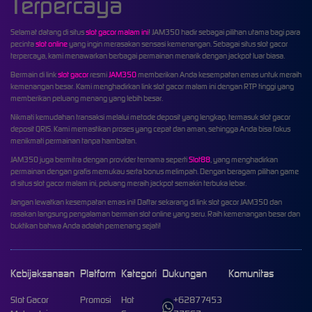
Terpercaya
Selamat datang di situs
slot gacor malam ini
! JAM350 hadir sebagai pilihan utama bagi para
pecinta
slot online
yang ingin merasakan sensasi kemenangan. Sebagai situs slot gacor
terpercaya, kami menawarkan berbagai permainan menarik dengan jackpot luar biasa.
Bermain di link
slot gacor
resmi
JAM350
memberikan Anda kesempatan emas untuk meraih
kemenangan besar. Kami menghadirkan link slot gacor malam ini dengan RTP tinggi yang
memberikan peluang menang yang lebih besar.
Nikmati kemudahan transaksi melalui metode deposit yang lengkap, termasuk slot gacor
deposit QRIS. Kami memastikan proses yang cepat dan aman, sehingga Anda bisa fokus
menikmati permainan tanpa hambatan.
JAM350 juga bermitra dengan provider ternama seperti
Slot88
, yang menghadirkan
permainan dengan grafis memukau serta bonus melimpah. Dengan beragam pilihan game
di situs slot gacor malam ini, peluang meraih jackpot semakin terbuka lebar.
Jangan lewatkan kesempatan emas ini! Daftar sekarang di link slot gacor JAM350 dan
rasakan langsung pengalaman bermain slot online yang seru. Raih kemenangan besar dan
buktikan bahwa Anda adalah pemenang sejati!
Kebijaksanaan
Platform
Kategori
Dukungan
Komunitas
Slot Gacor
Promosi
Hot
+62877453