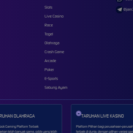
Slots
@jam3
Live Casino
Race
Togel
Olahraga
Crash Game
Arcade
Poker
E-Sports
Sabung Ayam
RUHAN OLAHRAGA
TARUHAN LIVE KASINO
ook Gaming Platform Terbaik
Platform Pilihan bagi perusahaan-perusa
kan lebih banyak game, odds yang lebih
terbaik di dunia, dengan pilihan variasi g