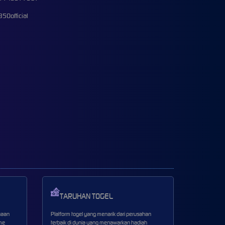
50official
TARUHAN TOGEL
haan
Platform togel yang menarik dari perusahan
ame
terbaik di dunia yang menawarkan hadiah