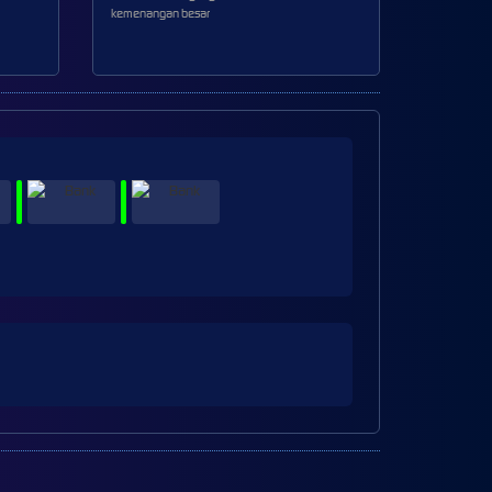
kemenangan besar