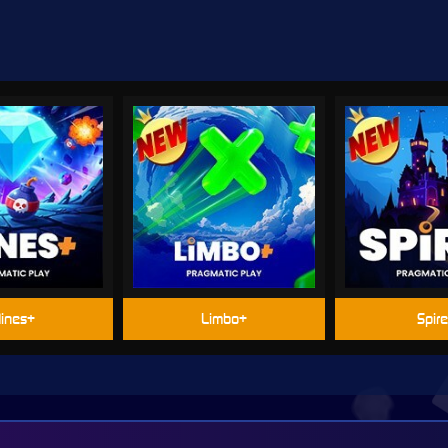
ines+
Limbo+
Spir