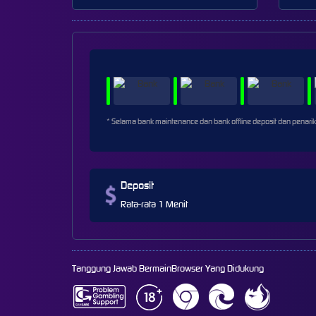
* Selama bank maintenance dan bank offline deposit dan penarik
Deposit
Rata-rata 1 Menit
Tanggung Jawab Bermain
Browser Yang Didukung