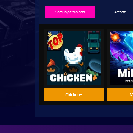
Semua permainan
Arcade
Chicken+
M