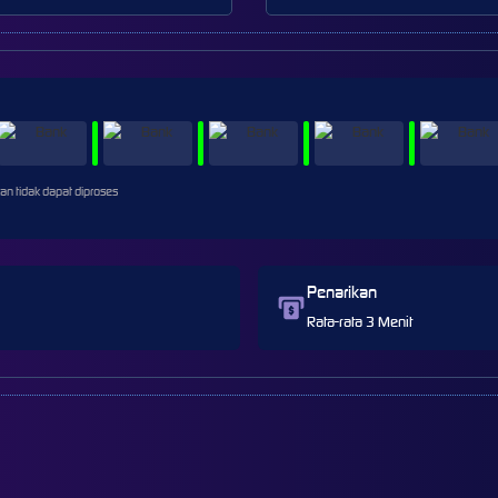
an tidak dapat diproses
Penarikan
Rata-rata 3 Menit