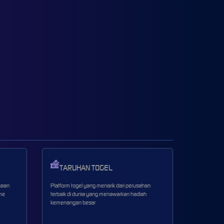
TARUHAN TOGEL
haan
Platform togel yang menarik dari perusahan
ame
terbaik di dunia yang menawarkan hadiah
kemenangan besar