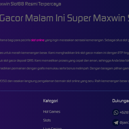
Maxwin Slot88 Resmi Terpercaya
t Gacor Malam Ini Super Maxwin
utama bagi para pecinta
slot online
yang ingin merasakan sensasi kemenangan. Sebagai situs slot
untuk meraih kemenangan besar. Kami menghadirkan link slot gacor malam ini dengan RTP ting
uk slot gacor deposit QRIS. Kami memastikan proses yang cepat dan aman, sehingga Anda bisa 
adirkan permainan dengan grafis memukau serta bonus melimpah. Dengan beragam pilihan game di
 JAM350 dan rasakan langsung pengalaman bermain slot online yang seru. Raih kemenangan besar
Kategori
Dukunga
Hot Games
+628
Slots
@jam3
Live Casino