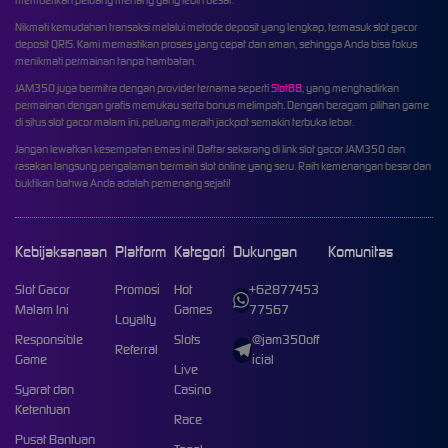
memberikan peluang menang yang lebih besar.
Nikmati kemudahan transaksi melalui metode deposit yang lengkap, termasuk slot gacor
deposit QRIS. Kami memastikan proses yang cepat dan aman, sehingga Anda bisa fokus
menikmati permainan tanpa hambatan.
JAM350 juga bermitra dengan provider ternama seperti
Slot88
, yang menghadirkan
permainan dengan grafis memukau serta bonus melimpah. Dengan beragam pilihan game
di situs slot gacor malam ini, peluang meraih jackpot semakin terbuka lebar.
Jangan lewatkan kesempatan emas ini! Daftar sekarang di link slot gacor JAM350 dan
rasakan langsung pengalaman bermain slot online yang seru. Raih kemenangan besar dan
buktikan bahwa Anda adalah pemenang sejati!
Kebijaksanaan
Platform
Kategori
Dukungan
Komunitas
Slot Gacor
Promosi
Hot
+62877453
Malam Ini
Games
77567
Loyalty
Responsible
Slots
@jam350off
Referral
Game
icial
Live
Syarat dan
Casino
Ketentuan
Race
Pusat Bantuan