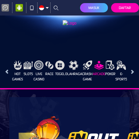
MASUK
DAFTAR
HOT
SLOTS
LIVE
RACE
TOGEL
OLAHRAGA
CRASH
ARCADE
POKER
E-
SABUN
GAMES
CASINO
GAME
SPORTS
AYAM