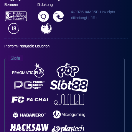
Bermain
Didukung
©2026 JAM350. Hak cipta
dilindungi | 18+
Platform Penyedia Layanan
Slots