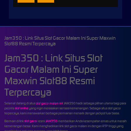
Jam350 : Link Situs Slot Gacor Malam Ini Super Maxwin
Slot88 Resmi Terpercaya
Jam350 : Link Situs Slot
Gacor Malam Ini Super
Maxwin Slot88 Resmi
Terpercaya
Selamat datang di situs
slot gacor malam ini
! JAM350 hadir sebagai pilihan utama bagi para
pecinta
slot online
yang ingin merasakan sensasi kemenangan. Sebagai situs slot gacor
terpercaya, kami menawarkan berbagai permainan menarik dengan jackpot luar biasa.
Bermain di link
slot gacor
resmi
JAM350
memberikan Anda kesempatan emas untuk meraih
kemenangan besar. Kami menghadirkan link slot gacor malam ini dengan RTP tinggi yang