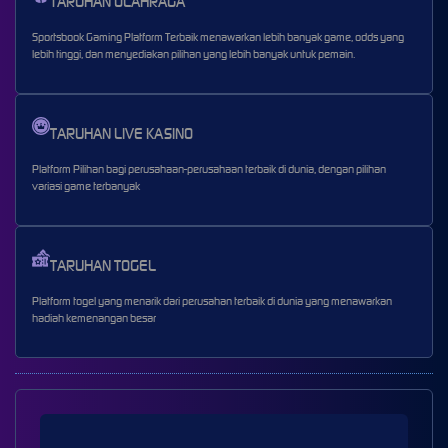
TARUHAN OLAHRAGA
Sportsbook Gaming Platform Terbaik menawarkan lebih banyak game, odds yang
lebih tinggi, dan menyediakan pilihan yang lebih banyak untuk pemain.
TARUHAN LIVE KASINO
Platform Pilihan bagi perusahaan-perusahaan terbaik di dunia, dengan pilihan
variasi game terbanyak
TARUHAN TOGEL
Platform togel yang menarik dari perusahan terbaik di dunia yang menawarkan
hadiah kemenangan besar