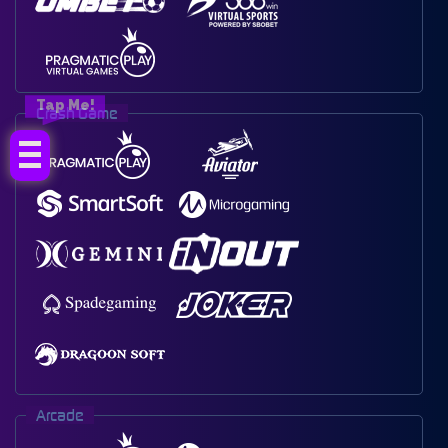
Tap Me!
Crash Game
Arcade