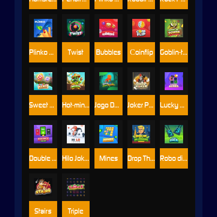
Plinko 1000
Twist
Bubbles
Сoinflip
Goblin-tower
Sweet Keno
Hot-mines
Jogo Do Bicho
Joker Poker
Lucky mines
Double Online
Hilo Joker
Mines
Drop The Billionaire
Robo dice
Stairs
Triple