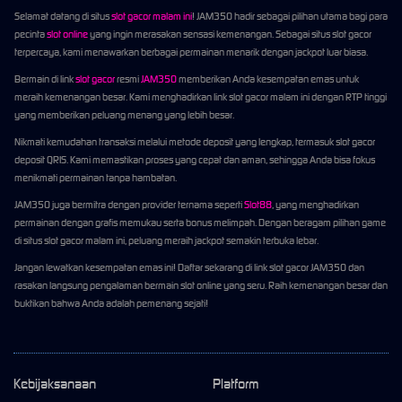
Selamat datang di situs
slot gacor malam ini
! JAM350 hadir sebagai pilihan utama bagi para
pecinta
slot online
yang ingin merasakan sensasi kemenangan. Sebagai situs slot gacor
terpercaya, kami menawarkan berbagai permainan menarik dengan jackpot luar biasa.
Bermain di link
slot gacor
resmi
JAM350
memberikan Anda kesempatan emas untuk
meraih kemenangan besar. Kami menghadirkan link slot gacor malam ini dengan RTP tinggi
yang memberikan peluang menang yang lebih besar.
Nikmati kemudahan transaksi melalui metode deposit yang lengkap, termasuk slot gacor
deposit QRIS. Kami memastikan proses yang cepat dan aman, sehingga Anda bisa fokus
menikmati permainan tanpa hambatan.
JAM350 juga bermitra dengan provider ternama seperti
Slot88
, yang menghadirkan
permainan dengan grafis memukau serta bonus melimpah. Dengan beragam pilihan game
di situs slot gacor malam ini, peluang meraih jackpot semakin terbuka lebar.
Jangan lewatkan kesempatan emas ini! Daftar sekarang di link slot gacor JAM350 dan
rasakan langsung pengalaman bermain slot online yang seru. Raih kemenangan besar dan
buktikan bahwa Anda adalah pemenang sejati!
Kebijaksanaan
Platform